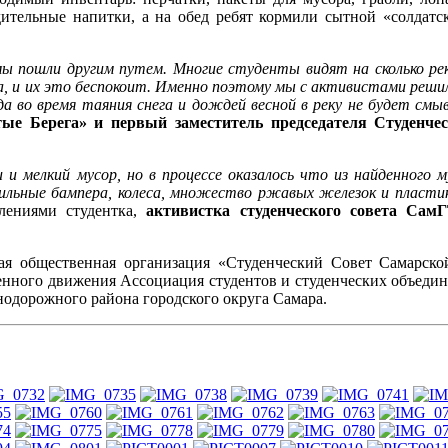
ительные напитки, а на обед ребят кормили сытной «солдатс
мы пошли другим путем. Многие студенты видят на сколько ре
ра, и их это беспокоит. Именно поэтому мы с активистами реши
а во время таяния снега и дождей весной в реку не будет смы
ые Берега» и первый заместитель председателя Студенче
и мелкий мусор, но в процессе оказалось что из найденного 
льные бампера, колеса, множество ржавых железок и пластика
лениями студентка,
активистка студенческого совета Сам
ая общественная организация «Студенческий Совет Самарско
нного движения Ассоциация студентов и студенческих объедин
одорожного района городского округа Самара.