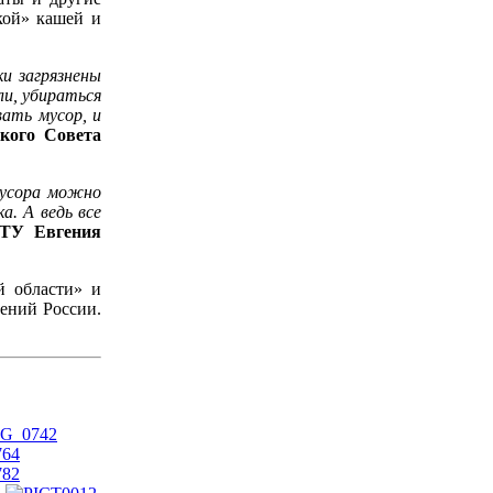
кой» кашей и
ки загрязнены
ли, убираться
вать мусор, и
ского Совета
мусора можно
. А ведь все
ГТУ Евгения
й области» и
ений России.