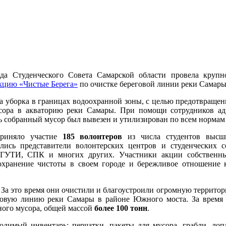
да Студенческого Совета Самарской области провела круп
кцию «Чистые Берега»
по очистке береговой линии реки Самары
а уборка в границах водоохранной зоны, с целью предотвраще
усора в акваторию реки Самары. При помощи сотрудников а
ь собранный мусор был вывезен и утилизирован по всем нормам
приняло участие
185 волонтеров
из числа студентов высш
лись представители волонтерских центров и студенческих с
ПГУТИ, СПК и многих других. Участники акции собственн
сохранение чистоты в своем городе и бережливое отношение
 За это время они очистили и благоустроили огромную территор
еговую линию реки Самары в районе Южного моста. За время
ного мусора, общей массой
более 100 тонн
.
одимый инвентарь: перчатки, пакеты для мусора, грабли, лоп