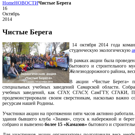
Home
НОВОСТИ
Чистые Берега
16
Октябрь
2014
Чистые Берега
14 октября 2014 года коман
студенческую экологическую
а
В рамках акции была проведен
бытового и строительного м
Железнодорожного района, вес
В акции «Чистые Берега» 
специальных учебных заведений Самарской области. Собра
учебных заведений, как СГАУ, СГАСУ, СамГТУ, СГАКИ, 
продемонстрировали своим сверстникам, насколько важно 
ресурсам нашей Родины.
Участники акции на протяжении пяти часов активно работали.
здания бывшего клуба «Знамя», спуск к набережной и бер
собрано и вывезено
более 15 «Камазов»
бытового и строитель
Для участников акции организаторы подготовили весь необх