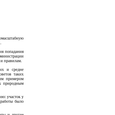
номасштабную
.
ния попадания
дминистрации
 и правилам.
их и средне
оветов таких
ым примером
 к природным
ию: участок у
 работы было
аты и другие